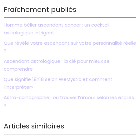
Fraîchement publiés
Homme bélier ascendant cancer : un cocktail
astrologique intrigant
Que révèle votre ascendant sur votre personnalité réelle
?
Ascendant astrologique : la clé pour mieux se
comprendre
Que signifie 18h18 selon WeMystic et comment
l’interpréter?
Astro-cartographie : où trouver l’amour selon les étoiles
?
Articles similaires