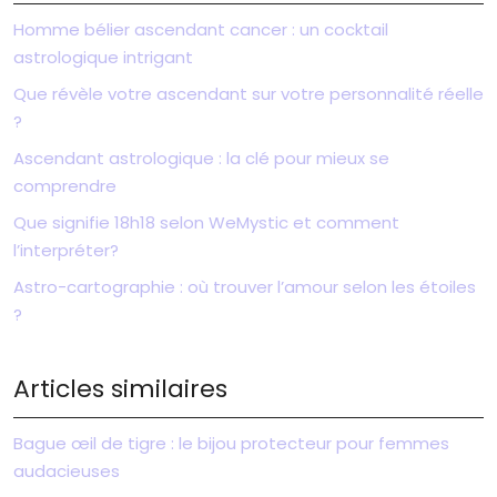
Homme bélier ascendant cancer : un cocktail
astrologique intrigant
Que révèle votre ascendant sur votre personnalité réelle
?
Ascendant astrologique : la clé pour mieux se
comprendre
Que signifie 18h18 selon WeMystic et comment
l’interpréter?
Astro-cartographie : où trouver l’amour selon les étoiles
?
Articles similaires
Bague œil de tigre : le bijou protecteur pour femmes
audacieuses