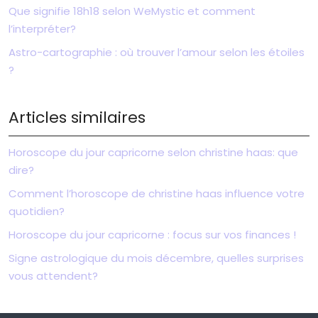
Que signifie 18h18 selon WeMystic et comment
l’interpréter?
Astro-cartographie : où trouver l’amour selon les étoiles
?
Articles similaires
Horoscope du jour capricorne selon christine haas: que
dire?
Comment l’horoscope de christine haas influence votre
quotidien?
Horoscope du jour capricorne : focus sur vos finances !
Signe astrologique du mois décembre, quelles surprises
vous attendent?