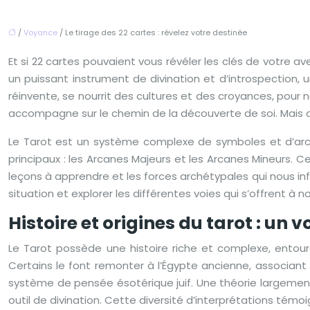
/
Voyance
/ Le tirage des 22 cartes : révelez votre destinée
Et si 22 cartes pouvaient vous révéler les clés de votre ave
un puissant instrument de divination et d’introspection, u
réinvente, se nourrit des cultures et des croyances, pour no
accompagne sur le chemin de la découverte de soi. Mais ava
Le Tarot est un système complexe de symboles et d’arché
principaux : les Arcanes Majeurs et les Arcanes Mineurs. C
leçons à apprendre et les forces archétypales qui nous i
situation et explorer les différentes voies qui s’offrent 
Histoire et origines du tarot : un
Le Tarot possède une histoire riche et complexe, entouré
Certains le font remonter à l’Égypte ancienne, associant
système de pensée ésotérique juif. Une théorie largement 
outil de divination. Cette diversité d’interprétations témo