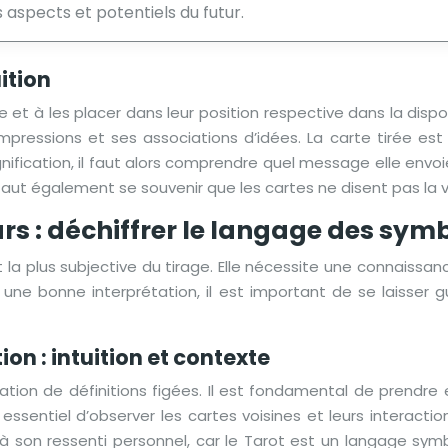
 aspects et potentiels du futur.
uition
e et à les placer dans leur position respective dans la disp
ressions et ses associations d’idées. La carte tirée est 
ication, il faut alors comprendre quel message elle envoie. 
. Il faut également se souvenir que les cartes ne disent pas la 
rs : déchiffrer le langage des sym
et la plus subjective du tirage. Elle nécessite une connais
 une bonne interprétation, il est important de se laisser g
on : intuition et contexte
sation de définitions figées. Il est fondamental de prendre
essentiel d’observer les cartes voisines et leurs interaction
n et à son ressenti personnel, car le Tarot est un langage sym