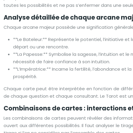
toutes les possibilités et ne pas s’enfermer dans une seule 
Analyse détaillée de chaque arcane maje
Chaque arcane majeur possède une signification générale e
**Le Bateleur:** Représente le potentiel, l’initiative et
départ ou une rencontre.
**La Papesse:** Symbolise la sagesse, l’intuition et le 
nécessité de faire confiance à son intuition.
**L’Impératrice:** Incarne la fertilité, l’abondance et l
prospérité.
Chaque carte peut être interprétée en fonction de différen
de chaque question et chaque consultant. Le Tarot est un
Combinaisons de cartes : interactions 
Les combinaisons de cartes peuvent révéler des information
ouvert aux différentes possibilités. Il faut analyser le 
tirage si l’on ne considère pas l’ensemble des cartes.