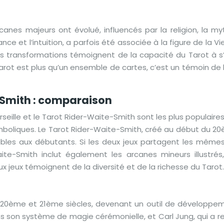
canes majeurs ont évolué, influencés par la religion, la my
ce et l’intuition, a parfois été associée à la figure de la Vi
transformations témoignent de la capacité du Tarot à s’
rot est plus qu’un ensemble de cartes, c’est un témoin de l
e-Smith : comparaison
rseille et le Tarot Rider-Waite-Smith sont les plus populaire
symboliques. Le Tarot Rider-Waite-Smith, créé au début du 20èm
ibles aux débutants. Si les deux jeux partagent les mêmes
Waite-Smith inclut également les arcanes mineurs illustr
jeux témoignent de la diversité et de la richesse du Tarot.
20ème et 21ème siècles, devenant un outil de développement
ns son système de magie cérémonielle, et Carl Jung, qui a 