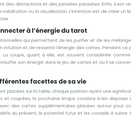
sant des distractions et des pensées parasites. Enfin, il es
éditation ou la visualisation. L’intention est de créer un l
cise.
onnecter à l’énergie du tarot
onnelles qui permettent de les purifier et de les mélanger
 intuition et de ressentir l’énergie des cartes. Pendant ce p
tes. La coupe, quant à elle, est souvent considérée com
ur insuffle son énergie dans le jeu de cartes et où il se c
ifférentes facettes de sa vie
nt placées sur la table, chaque position ayant une significat
s et coupées, la prochaine étape consiste à les disposer s
 avec des cartes supplémentaires placées autour pour co
éfis du présent, le potentiel futur et les conseils à suivre.