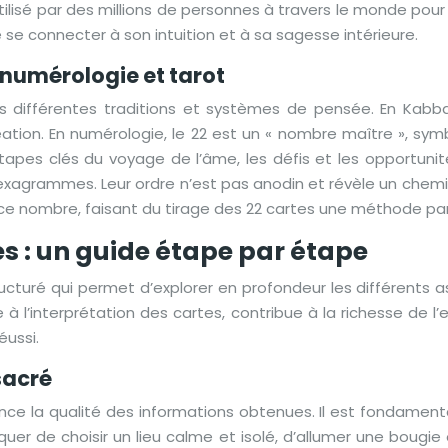
ilisé par des millions de personnes à travers le monde pour la
e se connecter à son intuition et à sa sagesse intérieure.
 numérologie et tarot
s différentes traditions et systèmes de pensée. En Kabbale
ion. En numérologie, le 22 est un « nombre maître », symbo
tapes clés du voyage de l’âme, les défis et les opportuni
exagrammes. Leur ordre n’est pas anodin et révèle un chemin
 ce nombre, faisant du tirage des 22 cartes une méthode part
s : un guide étape par étape
cturé qui permet d’explorer en profondeur les différents a
à l’interprétation des cartes, contribue à la richesse de l
éussi.
sacré
ence la qualité des informations obtenues. Il est fondament
iquer de choisir un lieu calme et isolé, d’allumer une bougie