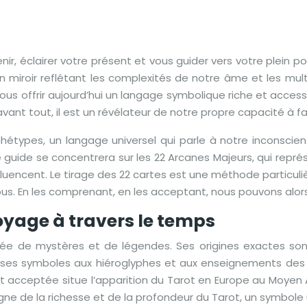
nir, éclairer votre présent et vous guider vers votre plein po
n miroir reflétant les complexités de notre âme et les mult
us offrir aujourd’hui un langage symbolique riche et accessibl
nt tout, il est un révélateur de notre propre capacité à fai
types, un langage universel qui parle à notre inconscient.
e guide se concentrera sur les 22 Arcanes Majeurs, qui représ
nfluencent. Le tirage des 22 cartes est une méthode particu
à nous. En les comprenant, en les acceptant, nous pouvons alo
 voyage à travers le temps
e de mystères et de légendes. Ses origines exactes sont d
 ses symboles aux hiéroglyphes et aux enseignements des p
acceptée situe l’apparition du Tarot en Europe au Moyen Âg
igne de la richesse et de la profondeur du Tarot, un symbole 