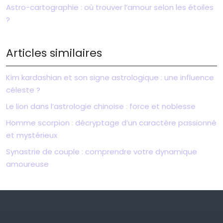
Astro-cartographie : où trouver l’amour selon les étoiles
?
Articles similaires
Kim kardashian et son signe astrologique : une influence
céleste ?
Le lion dans l’astrologie chinoise : force et noblesse
Homme scorpion : décryptage d’un caractère passionné
et mystérieux
Synastrie de couple : comprendre votre dynamique
amoureuse