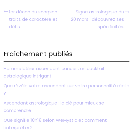
1er décan du scorpion :
Signe astrologique du
traits de caractère et
20 mars : découvrez ses
défis
spécificités.
Fraîchement publiés
Homme bélier ascendant cancer : un cocktail
astrologique intrigant
Que révèle votre ascendant sur votre personnalité réelle
?
Ascendant astrologique : la clé pour mieux se
comprendre
Que signifie 18h18 selon WeMystic et comment
l’interpréter?