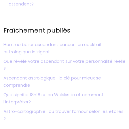
attendent?
Fraîchement publiés
Homme bélier ascendant cancer : un cocktail
astrologique intrigant
Que révèle votre ascendant sur votre personnalité réelle
?
Ascendant astrologique : la clé pour mieux se
comprendre
Que signifie 18h18 selon WeMystic et comment
l’interpréter?
Astro-cartographie : où trouver l’amour selon les étoiles
?